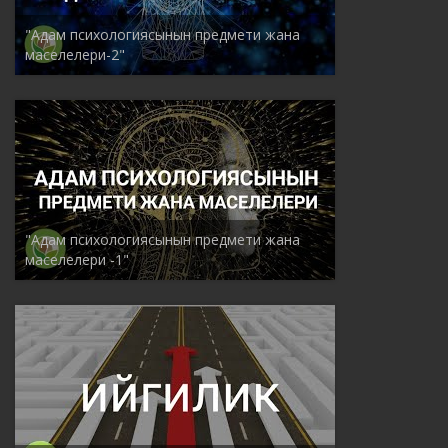
"Адам психологиясынын предмети жана
маселелери-2"
"Адам психологиясынын предмети жана
маселелери -1"