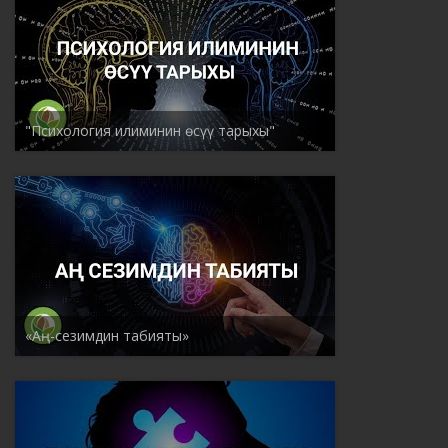
"Психология илиминин өсүү тарыхы"
«Аң-сезимдин табияты»