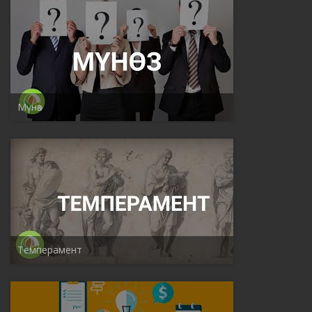
Мүнѳз
Темперамент