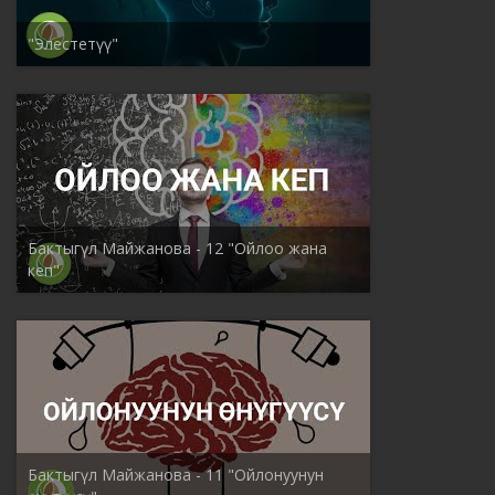
"Элестетүү"
Бактыгүл Майжанова - 12 "Ойлоо жана
кеп"
Бактыгүл Майжанова - 11 "Ойлонуунун