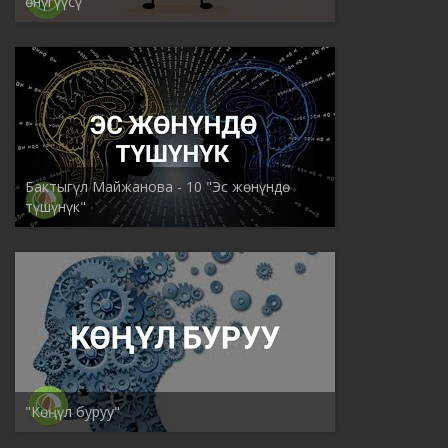
өнүгүүсү"
Бактыгүл Майжанова - 10 "Эс жөнүндө
түшүнүк"
"Көңүл буруу"