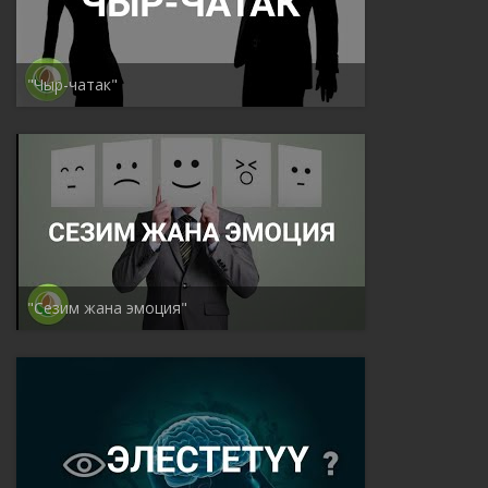
"Чыр-чатак"
"Сезим жана эмоция"