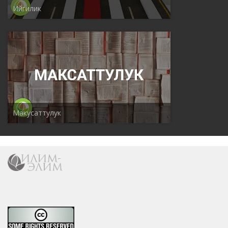
Ийгилик
Макусаттулук