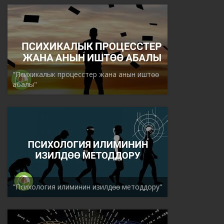
"Психикалык процесстер жана анын иштөө
абалы"
"Психология илиминин изилдөө методдору"