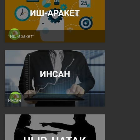
"Иш-аракет"
Инсан