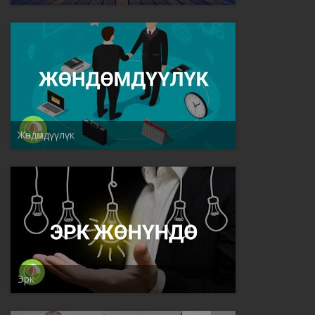
Жѳндѳмдүүлүк
Эрк