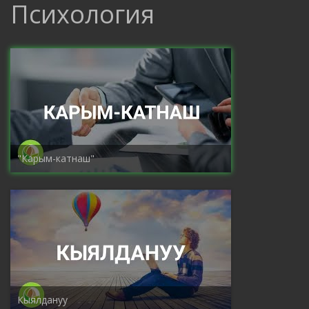
Психология
"Карым-катнаш"
Кыялдануу