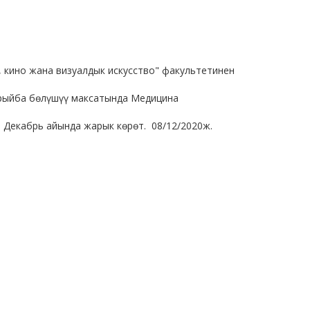
, кино жана визуалдык искусство" факультетинен
жрыйба бөлүшүү максатында Медицина
 Декабрь айында жарык көрөт. 08/12/2020ж.