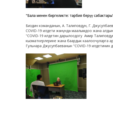
"Бала менен биргеликте: тарбия берүү сабактары
Биздин команданын, А. Талиповдун, Г. Джусупбае
COVID-19 илдети жөнүндө маалымдоо жана алдын
"COVID-19 илдетин дарылоодогу Амир Талиповду
кызматкерлерине жана баардык каалоочуларга ар
Гульнара Джусупбаеванын "COVID-19 илдетинин д