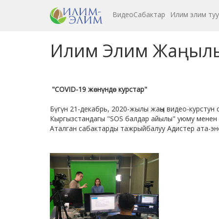
ВидеоСабактар
Илим элим ту
Илим Элим Жаңыл
"COVID-19 жөнүндө курстар"
Бүгүн 21-декабрь, 2020-жылы жаңы видео-курстун
Кыргызстандагы "SOS балдар айылы" уюму менен 
Аталган сабактарды тажрыйбалуу Адистер ата-эн