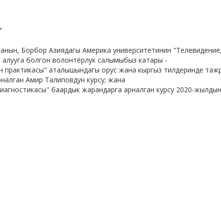
"
ванын, Борбор Азиядагы Америка университетинин "Телевидение
 алууга болгон волонтёрлук салымыбыз катары -
н практикасы" аталышындагы орус жана кыргыз тилдеринде та
налган Амир Талиповдун курсу; жана
иагностикасы" баардык жарандарга арналган курсу 2020-жылдын