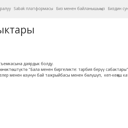
уралуу
Sabak платформасы
Биз менен байланышыңыз
Биздин су
ыктары
 съемкасына даярдык болду.
өнөктөштүктө "Бала менен биргеликте: тарбия берүү сабактары
елер менен өзүнүн бай тажрыйбасы менен бөлүшүп, кеп-кеңеш ка