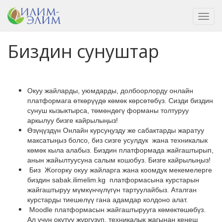
Toggl
navig
Биздин сунуштар
Окуу жайларды, уюмдарды, долбоорлорду онлайн
платформага өткөрүүдө көмөк көрсөтөбүз. Сизди биздин
сунуш кызыктырса, төмөндөгү форманы толтуруу
аркылуу бизге кайрылыңыз!
Өзүңүздүн Онлайн курсуңузду же сабактарды жаратуу
максатыңыз болсо, биз сизге усулдук жана техникалык
көмөк кыла алабыз. Биздин платформада жайгаштырып,
анын жайылтуусуна салым кошобуз. Бизге кайрылыңыз!
Биз Жогорку окуу жайларга жана коомдук мекемелерге
биздин sabak.ilimelim.kg платформасына курстарын
жайгаштыруу мүмкүнчүлүгүн тартуулайбыз. Аталган
курстарды тиешелүү гана адамдар колдоно алат.
Moodle платформасын жайгаштырууга көмөктөшөбүз.
Ал үчүн окутуу жүргүзүп, техникалык жагынан кеңеш