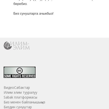
беребиз.
Биз сунуштарга ачыкбыз!
ВидеоСабактар
Илим элим тууралуу
Sabak платформасы
Биз менен байланышыңыз
Биздин сунуштар