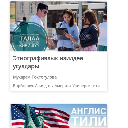
Этнографиялык изилдѳѳ
усулдары
Мукарам Токтогулова
Борбордук Азиядагы Америка Университети