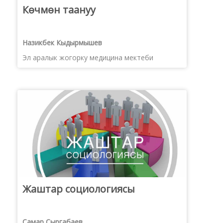
Кѳчмѳн таануу
Назикбек Кыдырмышев
Эл аралык жогорку медицина мектеби
Жаштар социологиясы
Самар Сыргабаев