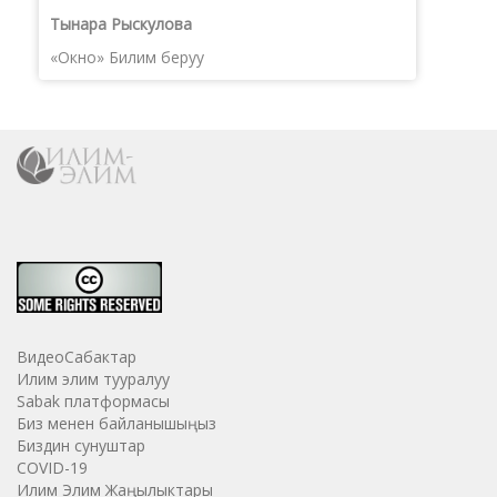
Тынара Рыскулова
«Окно» Билим беруу
ВидеоСабактар
Илим элим тууралуу
Sabak платформасы
Биз менен байланышыңыз
Биздин сунуштар
COVID-19
Илим Элим Жаңылыктары