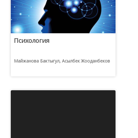
Психология
Майжанова Бактыгул, Асылбек Жооданбеков