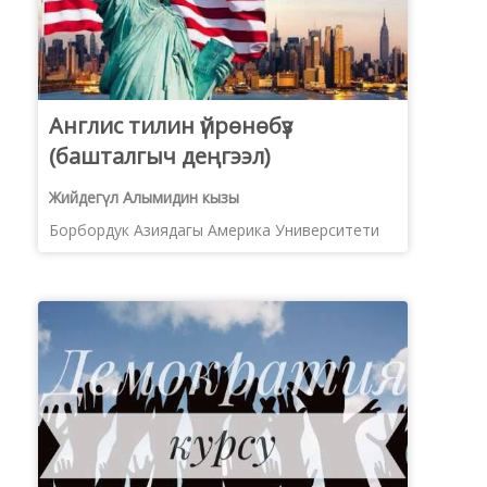
Англис тилин үйрѳнѳбүз
(башталгыч деңгээл)
Жийдегүл Алымидин кызы
Борбордук Азиядагы Америка Университети