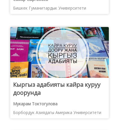
Бишкек Гуманитардык Университети
Кыргыз адабияты кайра куруу
доорунда
Мукарам Токтогулова
Борбордук Азиядагы Америка Университети