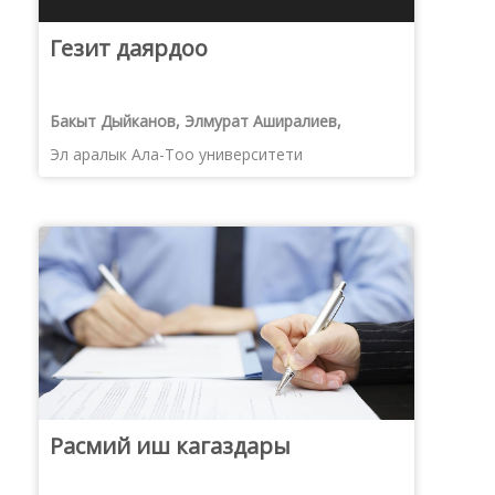
Гезит даярдоо
Бакыт Дыйканов, Элмурат Аширалиев,
Сейитбек Тилеков
Эл аралык Ала-Тоо университети
Расмий иш кагаздары