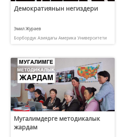
Демократиянын негиздери
Эмил Жураев
Борбордук Азиядагы Америка Университети
Мугалимдерге методикалык
жардам