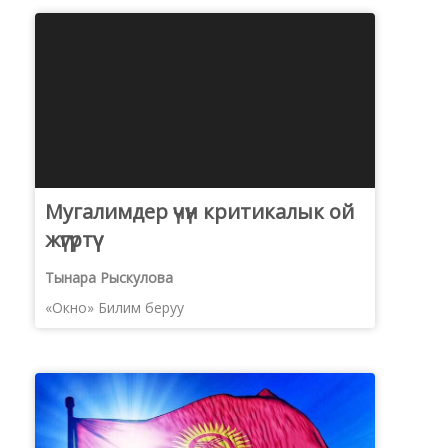
Мугалимдер үчүн критикалык ой
жүгүртүү
Тынара Рыскулова
«Окно» Билим беруу