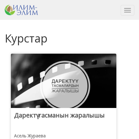
Toggl
navig
Курстар
Даректүү тасманын жаралышы
Асель Жураева