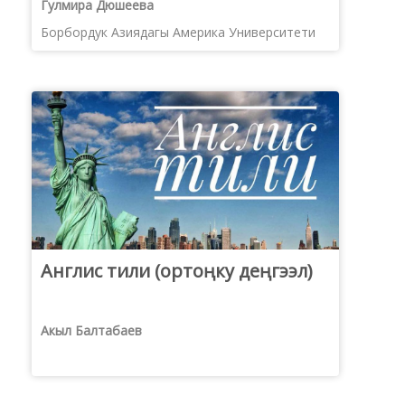
Гулмира Дюшеева
Борбордук Азиядагы Америка Университети
Англис тили (ортоңку деңгээл)
Акыл Балтабаев