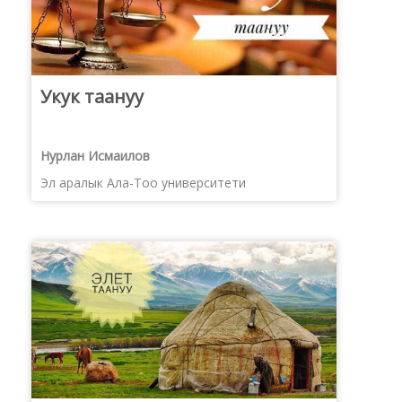
Укук таануу
Нурлан Исмаилов
Эл аралык Ала-Тоо университети