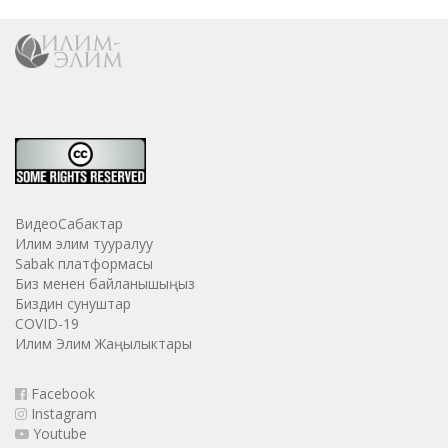
ВидеоСабактар
Илим элим тууралуу
Sabak платформасы
Биз менен байланышыңыз
Биздин сунуштар
COVID-19
Илим Элим Жаңылыктары
Facebook
Instagram
Youtube