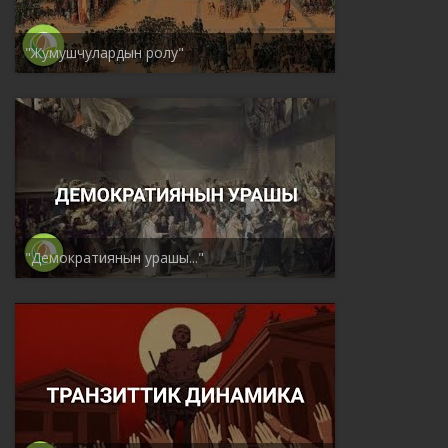
"Жумушчулардын ролу"
"Демократиянын урашы..."