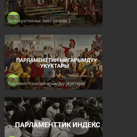
Демократиялык эмес режим 2
Парламенттин ыйгарымдуу укуктары