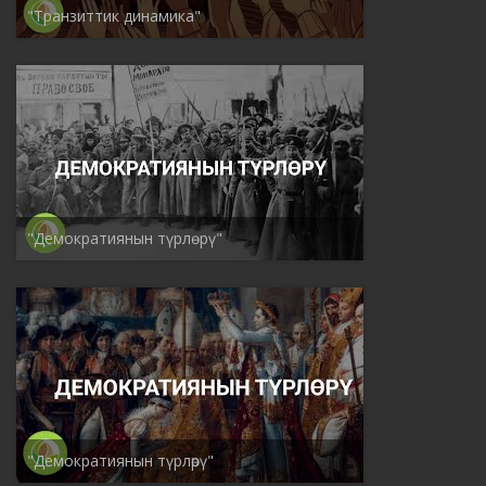
"Транзиттик динамика"
"Демократиянын түрлѳрү"
"Демократиянын түрлөрү"