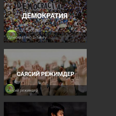
"Демократия" 2- бөлүгү
Саясий режимдер