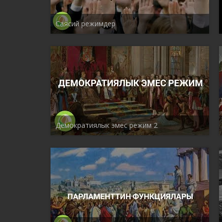
Саясий режимдер
Демократиялык эмес режим 2