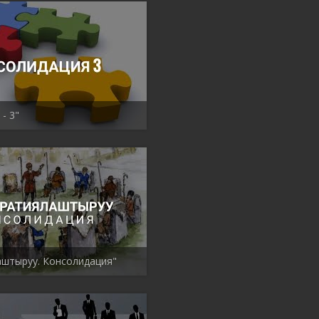
- 3"
штыруу. Консолидация"