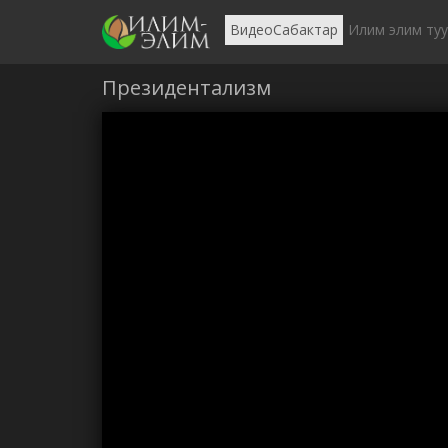
ВидеоСабактар
Илим элим ту
Президентализм