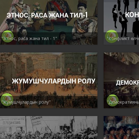
"Этнос, раса жана тил - 1"
"Конфликт өлч
"Жумушчулардын ролу"
"Демократияны