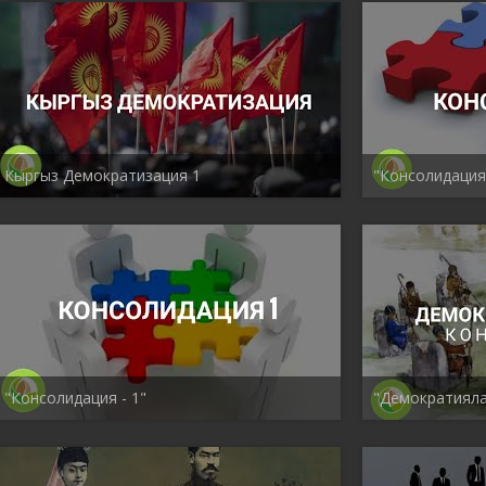
Кыргыз Демократизация 1
"Консолидация 
"Консолидация - 1"
"Демократияла