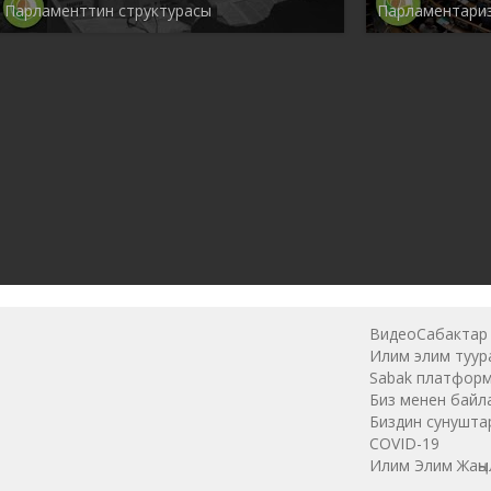
Парламенттин структурасы
Парламентари
ВидеоСабактар
Илим элим туур
Sabak платфор
Биз менен байл
Биздин сунушта
COVID-19
Илим Элим Жаң