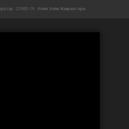
нуштар
COVID-19
Илим Элим Жаңылыктары