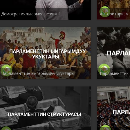
Демократиялык эмес режим 1
Авторитаризм
Парламенттин ыйгарымдуу укуктары
Парламенттик 