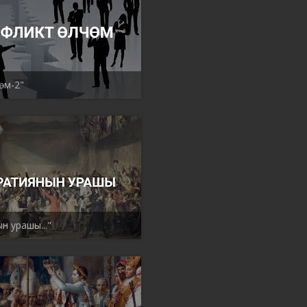
өм-2"
н урашы..."