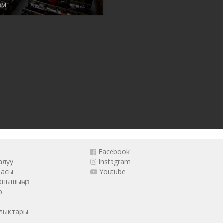
зм
Facebook
алуу
Instagram
масы
Youtube
анышыңыз
р
ылыктары