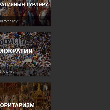
н түрлөрү"
- бөлүгү