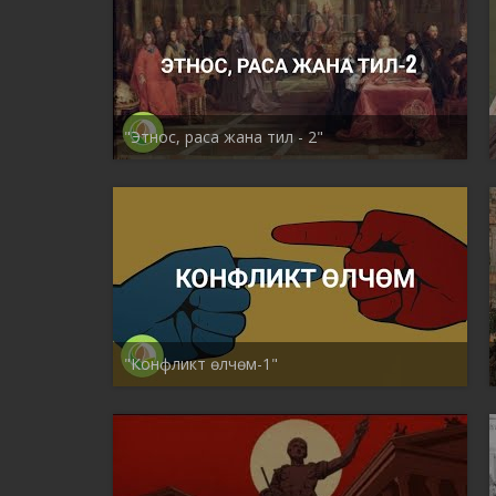
"Этнос, раса жана тил - 2"
"Конфликт өлчөм-1"