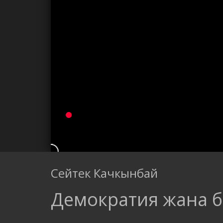
Сейтек Качкынбай
Демократия жана 