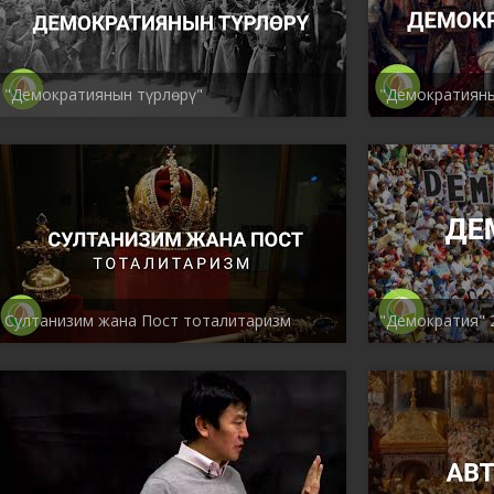
"Демократиянын түрлѳрү"
"Демократияны
Султанизим жана Пост тоталитаризм
"Демократия" 2