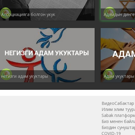
Ассоциацияга болгон укук
Адамдын динге
негизги адам укуктары
Адам укуктары
ВидеоСабактар
Илим элим туур
Sabak платфор
Биз менен байл
Биздин сунушта
COVID-19