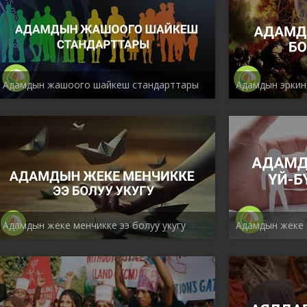
Адамдын жашоого шайкеш стандарттары
Адамдын эркин
Адамдын жеке менчикке ээ болуу укугу
Адамдын жеке 