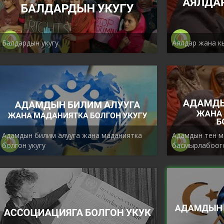
Балдардын укугу
Аялдар жана к
Адамдын билим алууга жана маданиятка
Адамдын тен м
болгон укугу
басмырлабоого