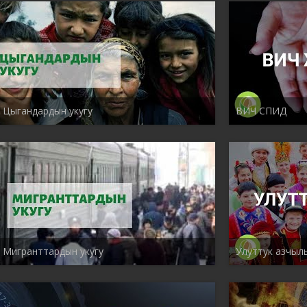
Цыгандардын укугу
ВИЧ СПИД
Мигранттардын укугу
Улуттук азчыл