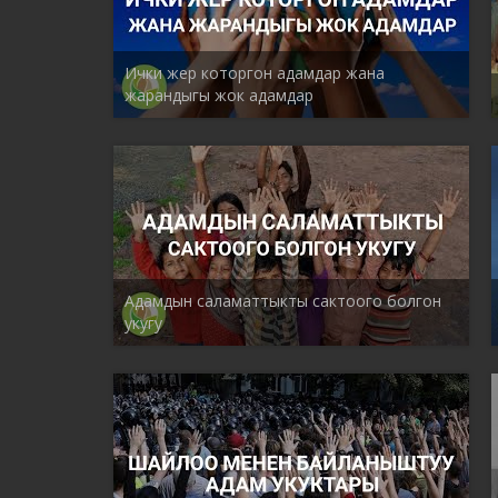
Ички жер которгон адамдар жана
жарандыгы жок адамдар
Адамдын саламаттыкты сактоого болгон
укугу