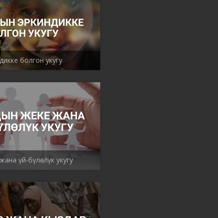
дикке болгон укугу
жана үй-бүлөлүк укугу