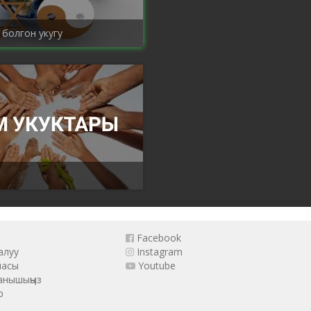
 болгон укугу
Facebook
алуу
Instagram
масы
Youtube
анышыңыз
р