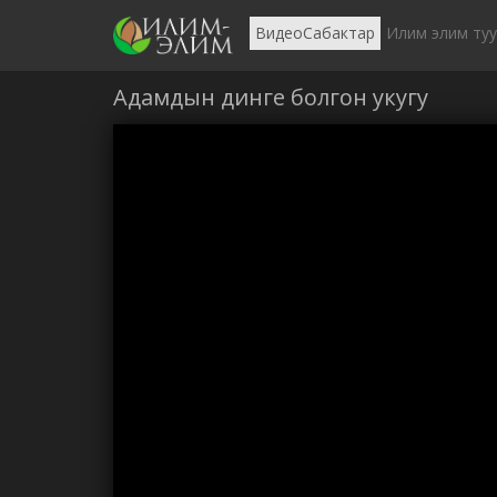
ВидеоСабактар
Илим элим ту
Адамдын динге болгон укугу