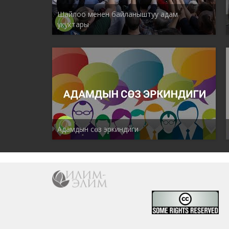
Шайлоо менен байланыштуу адам
укуктары
Адамдын сөз эркиндиги