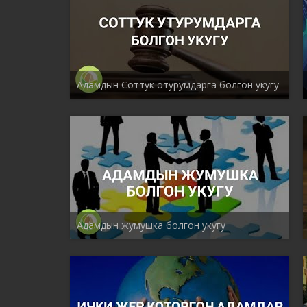
Адамдын Соттук отурумдарга болгон укугу
Адамдын жумушка болгон укугу