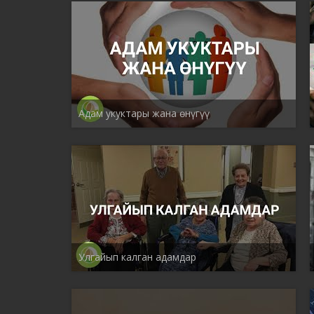
Адам укуктары жана өнүгүү
Улгайып калган адамдар