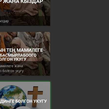
ыздар
амилеге жана
 болгон укугу