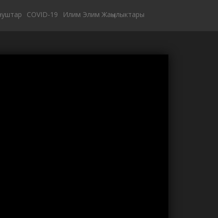
нуштар
COVID-19
Илим Элим Жаңылыктары