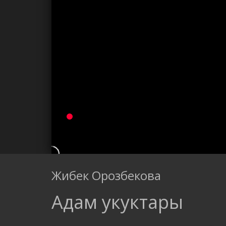
Жибек Орозбекова
Адам укуктары