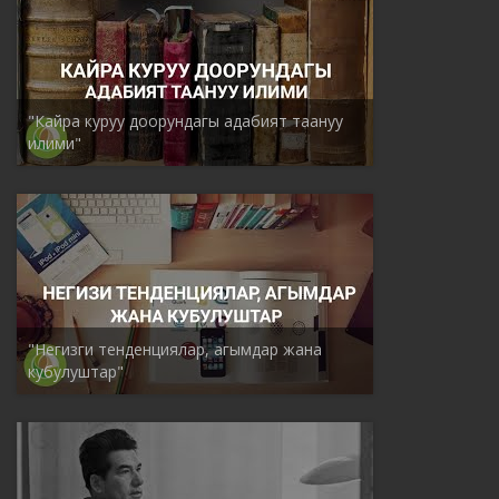
"Кайра куруу доорундагы адабият таануу
илими"
"Негизги тенденциялар, агымдар жана
кубулуштар"