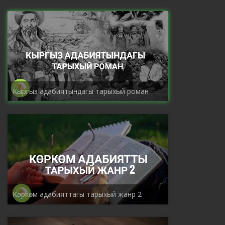
Кыргыз адабиятындагы тарыхый роман
Көркөм адабияттагы тарыхый жанр 2