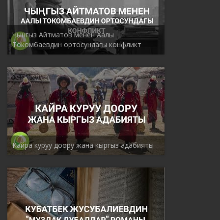
Чынгыз Айтматов менен Аалы
Токомбаевдин ортосундагы конфликт
Кайра куруу доору жана кыргыз адабияты