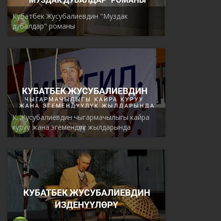
Кубатбек Жусубалиевдин "Муздак
дубалдар" романы
К. Жусубалиевдин чыгармачылыгы кайра
куруу жана эгемендүүлүк жылдарында