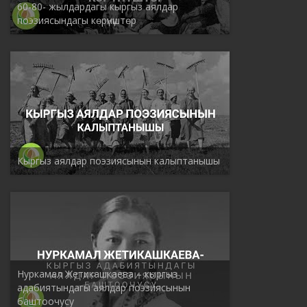
60-80- жылдардагы кыргыз аялдар
поэзиясындагы көрүнүштөр
Кыргыз аялдар поэзиясынын калыптанышы
Нуркамал Жетикашкаева – кыргыз
адабиятындагы аялдар поэзиясынын
баштоочусу