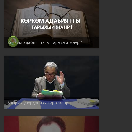
Көркөм адабияттагы тарыхый жанр 1
Азыркы учурдагы сатира жанры