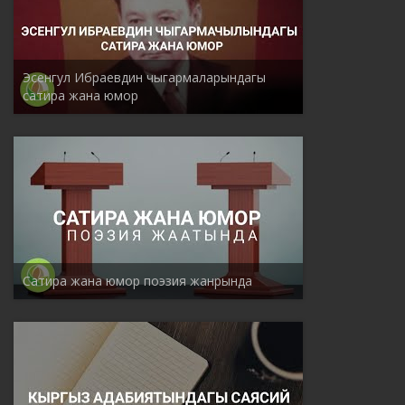
Эсенгул Ибраевдин чыгармаларындагы
сатира жана юмор
Сатира жана юмор поэзия жанрында