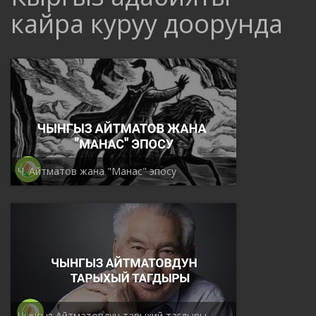
кайра куруу доорунда
Ч. Айтматов жана "Манас" эпосу
Чынгыз Айтматовдун тарыхий тагдыры