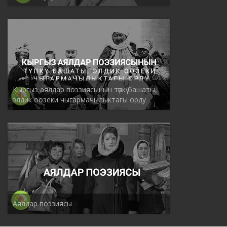
Кыргыз аялдар поэзиясынын түпкү башаты,
элдик оозеки чыгармачылыктагы орду
Аялдар поэзиясы