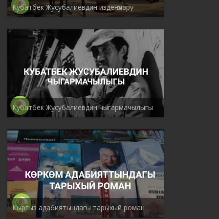
Кубатбек Жусубалиевдин изденүүлөрү
Кубатбек Жусубалиевдин чыгармачылыгы
Кыргыз адабиятындагы тарыхый роман