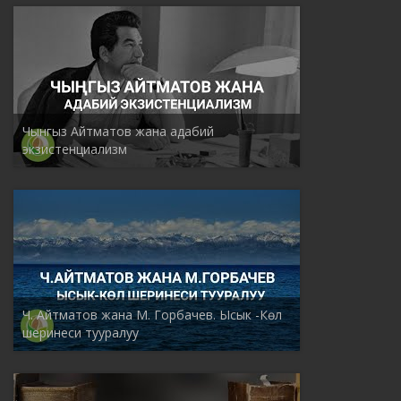
Чынгыз Айтматов жана адабий
экзистенциализм
Ч. Айтматов жана М. Горбачев. Ысык -Көл
шеринеси тууралуу