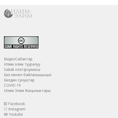
ВидеоСабактар
Илим элим тууралуу
Sabak платформасы
Биз менен байланышыңыз
Биздин сунуштар
COVID-19
Илим Элим Жаңылыктары
Facebook
Instagram
Youtube