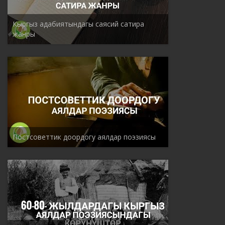
Кыргыз адабиятындагы саясий сатира
жанры
Постсоветтик доордогу аялдар поэзиясы