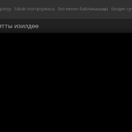
уралуу
Sabak платформасы
Биз менен байланышыңыз
Биздин су
ятты изилдөө