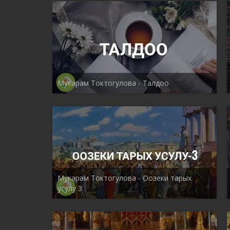
Мукарам Токтогулова - Талдоо
Мукарам Токтогулова - Оозеки тарых
усулу 3