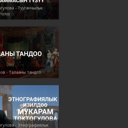
гулова - Тууганчылык
түзүү
ов - Талааны тандоо
гулова - Этнографиялык