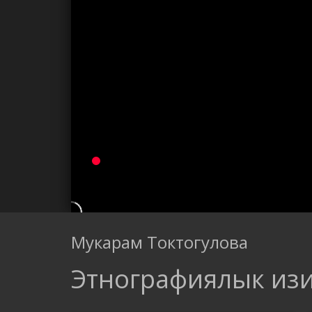
Мукарам Токтогулова
Этнографиялык из