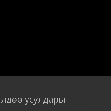
илдѳѳ усулдары