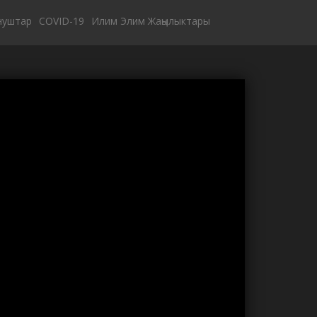
нуштар
COVID-19
Илим Элим Жаңылыктары