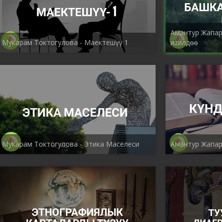
Амантур Жапар
Мукарам Токтогулова - Маектешүү 1
изилдөө
Мукарам Токтогулова - Этика Маселеси
Амантур Жапар