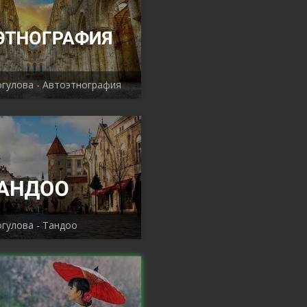
гулова - Автоэтнография
гулова - Тандоо