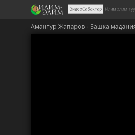
ВидеоСабактар
Илим элим ту
Амантур Жапаров - Башка мадани