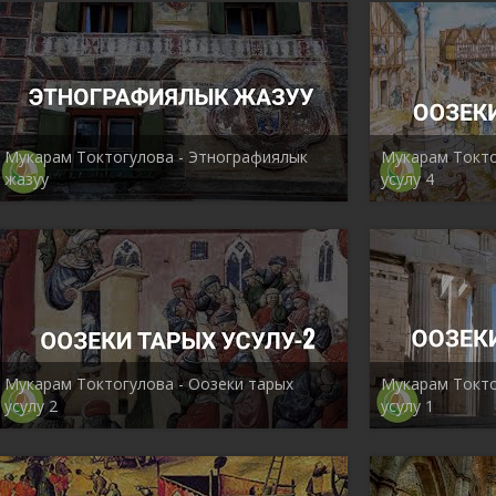
Мукарам Токтогулова - Этнографиялык
Мукарам Токто
жазуу
усулу 4
Мукарам Токтогулова - Оозеки тарых
Мукарам Токто
усулу 2
усулу 1