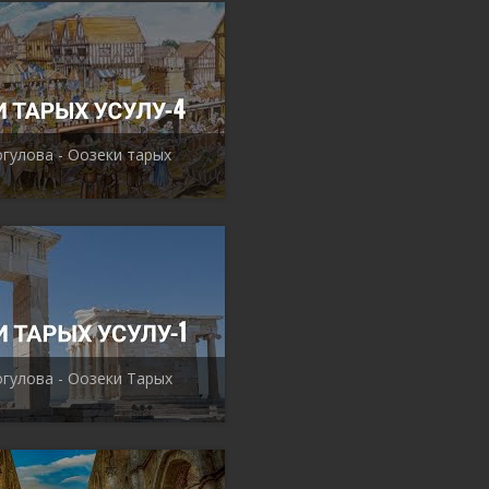
гулова - Оозеки тарых
гулова - Оозеки Тарых