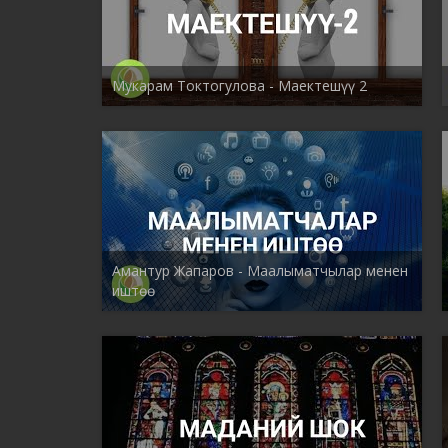
Мукарам Токтогулова - Маектешүү 2
Амантур Жапаров - Маалыматчылар менен
иштөө