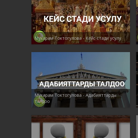
Мукарам Токтогулова - Кейс стади усулу
Мукарам Токтогулова - Адабияттарды
талдоо