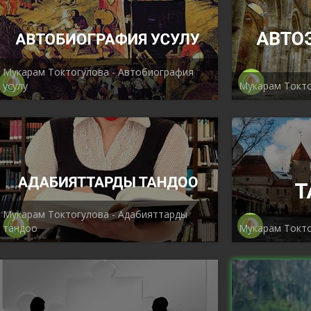
Мукарам Токтогулова - Автобиография
усулу
Мукарам Токто
Мукарам Токтогулова - Адабияттарды
тандоо
Мукарам Токто