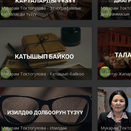
Мукарам Токтогулова - Этнографиялык
Мукарам Токто
карталарды түзүү
диаграммасын 
Мукарам Токтогулова - Катышып байкоо
Амантур Жапар
Мукарам Токтогулова - Изилдөө
Мукарам Токто