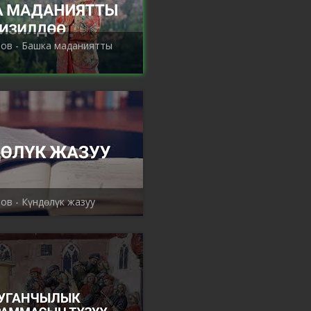
ов - Башка маданиятты
ов - Күндөлүк жазуу