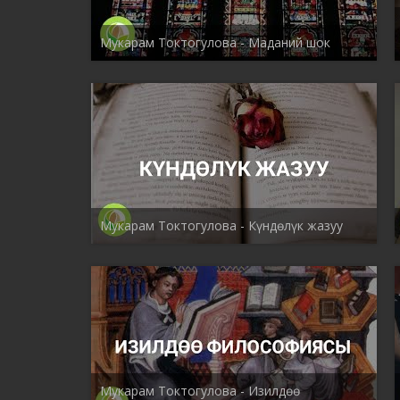
Мукарам Токтогулова - Маданий шок
Мукарам Токтогулова - Күндөлүк жазуу
Мукарам Токтогулова - Изилдөө