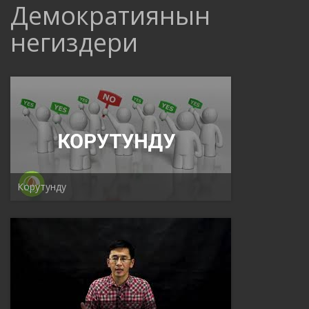
Демократиянын
негиздери
Корутунду