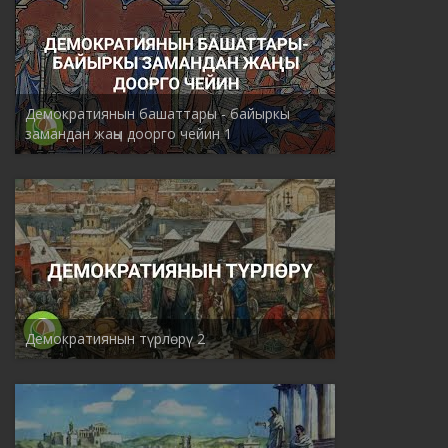
Демократиянын башаттары - байыркы
замандан жаңы доорго чейин 1
Демократиянын түрлѳрү 2