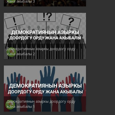
жана акыбалы 3
Демократиянын азыркы доордогу орду
жана акыбалы 2
Демократиянын азыркы доордогу орду
жана акыбалы 1