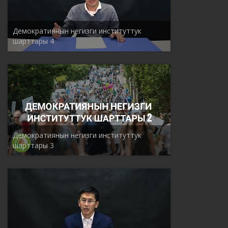
Демократиянын негизги институттук
шарттары 4
Демократиянын негизги институттук
шарттары 3