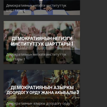
Демократиянын негизги институттук
шарттары 2
Демократиянын негизги институттук
шарттары 1
Демократиянын азыркы доордогу орду