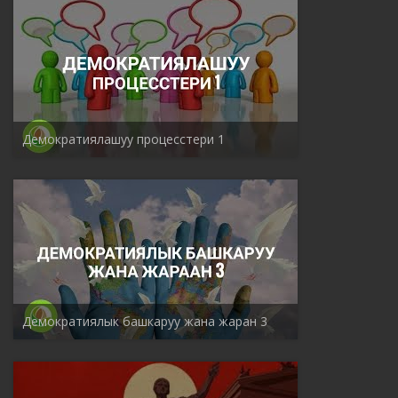
Демократиялашуу процесстери 1
Демократиялык башкаруу жана жаран 3