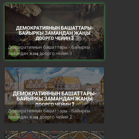
Демократиянын башаттары - байыркы
замандан жаңы доорго чейин 3
Демократиянын башаттары - байыркы
замандан жаңы доорго чейин 2