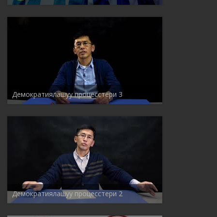
Демократиялашуу процесстери 3
Демократиялашуу процесстери 2