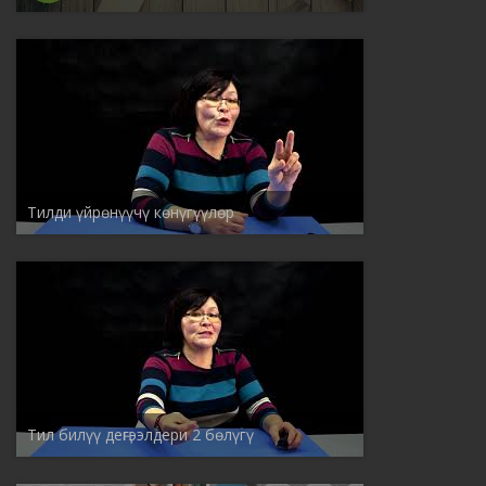
Тилди үйрөнүүчү көнүгүүлөр
Тил билүү деңгээлдери 2 бөлүгү