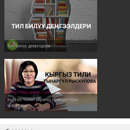
Тил билүү деңгээлдери
Кыргыз тилин үйрөнүү принциптери,
шарттары