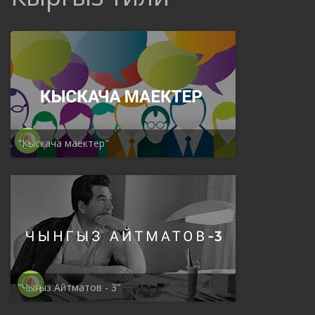
"Кыскача маектер"
"Чыңгыз Айтматов - 3"