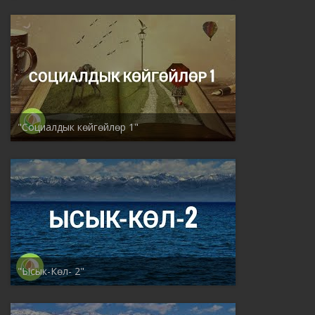
"Социалдык көйгөйлөр 1"
"Ысык-Көл- 2"