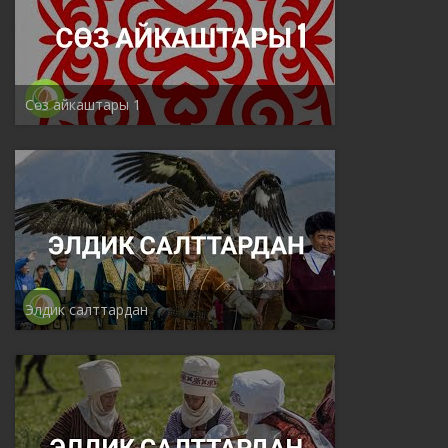
Сөз айкаштары 1
Элдик салттардан