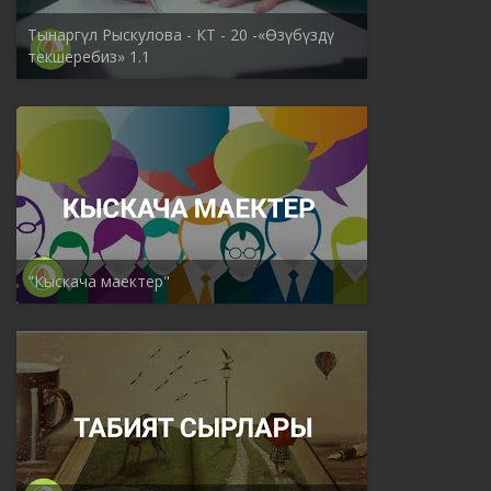
Тынаргүл Рыскулова - КТ - 20 -«Өзүбүздү
текшеребиз» 1.1
"Кыскача маектер"