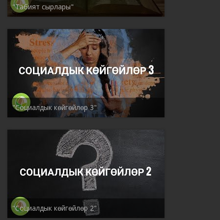
"Табият сырлары"
"Социалдык көйгөйлөр 3"
"Социалдык көйгөйлөр 2"