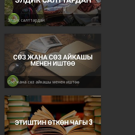
Элдик салттардан
Сөз жана сөз айкашы менен иштөө