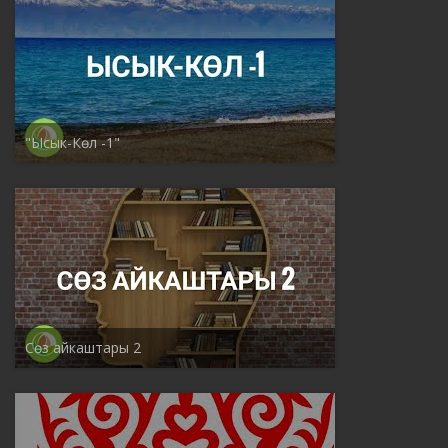
"Ысык-Көл -1"
Сөз айкаштары 2