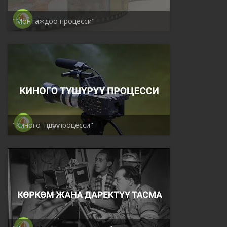
"Монтаждоо процесси"
"Киного түшүрүү процесси"