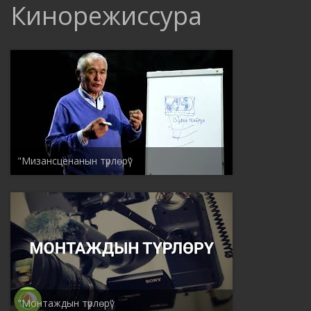
Кинорежиссура
"Мизансценанын түрлөрү"
"Монтаждын түрлөрү"