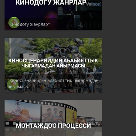
"Кинодогу жанрлар"
"Киносценарийдин адабияттык чыгармадан
айырмасы"