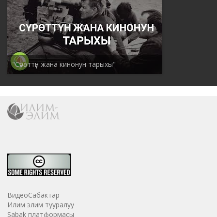
"Сүрөттүн жана кинонун тарыхы"
ВидеоСабактар
Илим элим тууралуу
Sabak платформасы