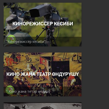
"Кинорежиссёр кесиби"
" Кино жана тетар өндүрүшү"