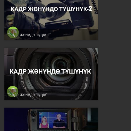
"Кадр жөнүндө түшүнүк-2"
"Кадр жөнүндө түшүнүк"