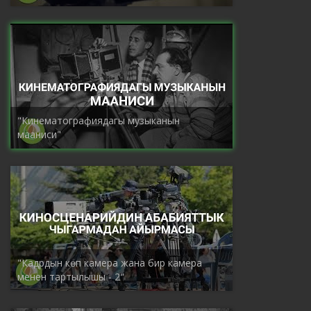
"Кинематографиядагы музыканын
мааниси"
"Кадрдын көп камера жана бир камера
менен тартылышы - 2"