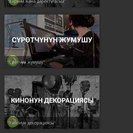
"Көркөм жана даректүү тасма"
"Сүрөтчүнүн жумушу"
"Кинонун декорациясы"