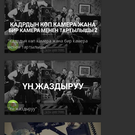
"Кадрдын көп камера жана бир камера
менен тартылышы"
"Үн жаздыруу"