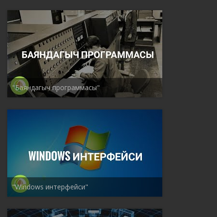
"Баяндагыч программасы"
"Windows интерфейси"