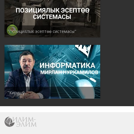
"Позициялык эсептөө системасы"
"Киришүү"