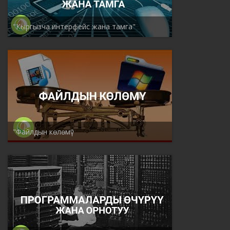
"Кыргызча интерфейс жана тамга"
"Файлдын көлөмү"