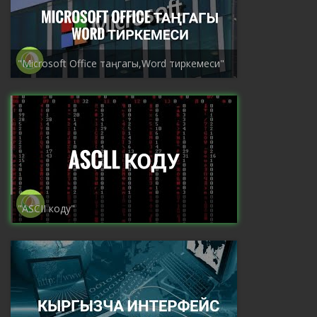
"Microsoft Office таңгагы,Word тиркемеси"
"ASCII коду"