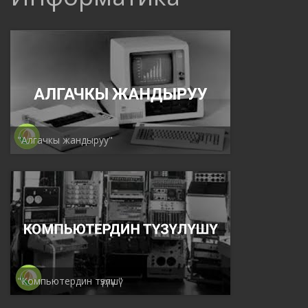
"Алгачкы жандыруу"
"Компьютердин түзүлүшү"