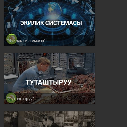
"Экилик системасы"
"Туташтыруу"