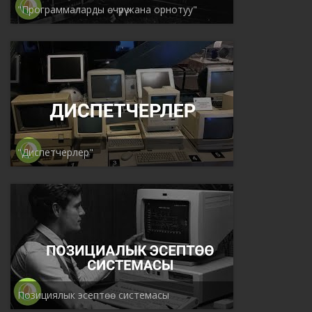
"Программаларды өчүрүү жана орнотуу"
"Диспетчерлер"
Позициялык эсептөө системасы