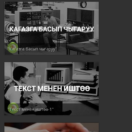
"Кагазга басып чыгаруу"
"Текст менен иштөө-1"