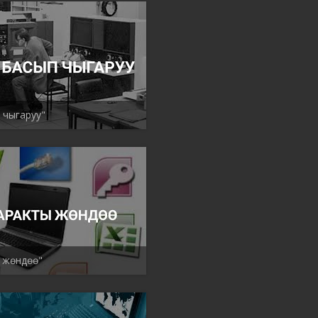
 чыгаруу"
 жөндөө"