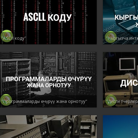
"ASCII коду"
"Кыргызча инт
"Программаларды өчүрүү жана орнотуу"
"Диспетчерлер