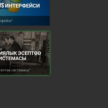
рфейси"
септөө системасы"