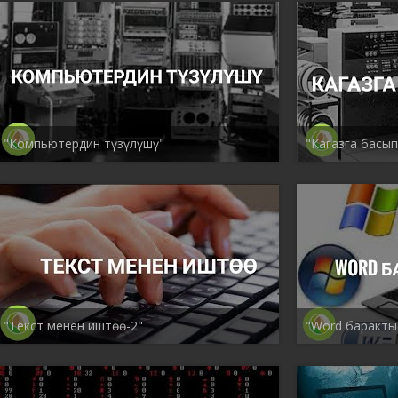
"Компьютердин түзүлүшү"
"Кагазга басып
"Текст менен иштөө-2"
"Word баракты