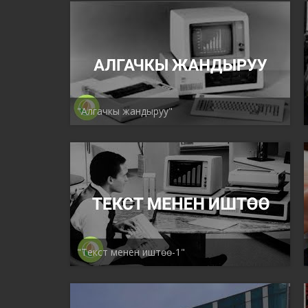
"Алгачкы жандыруу"
"Текст менен иштөө-1"