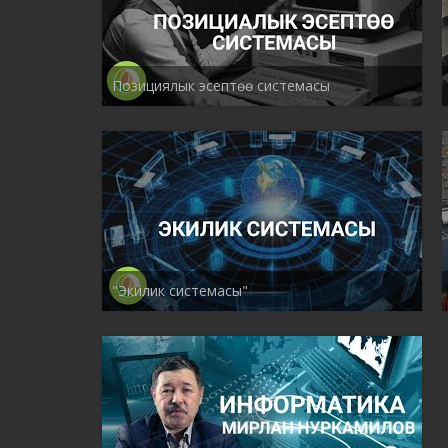
Позициялык эсептөө системасы
"Экилик системасы"