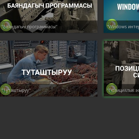
"Баяндагыч программасы"
"Windows инте
"Туташтыруу"
"Позициялык э