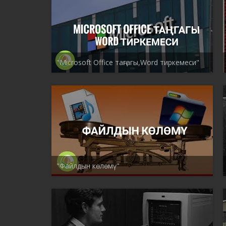
"Microsoft Office таңгагы,Word тиркемеси"
"Файлдын көлөмү"