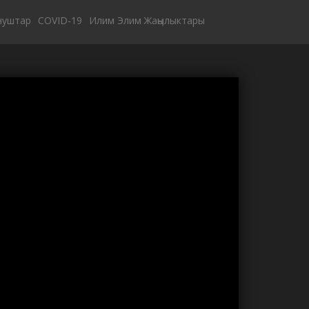
нуштар
COVID-19
Илим Элим Жаңылыктары