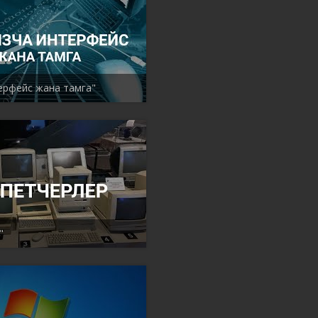
ерфейс жана тамга"
"