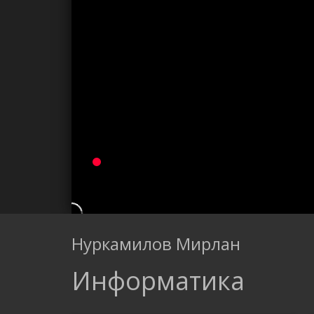
Нуркамилов Мирлан
Информатика