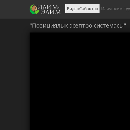
ВидеоСабактар
Илим элим ту
"Позициялык эсептөө системасы"