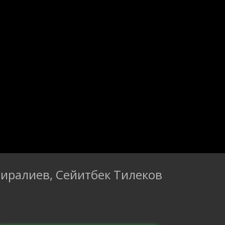
иралиев, Сейитбек Тилеков