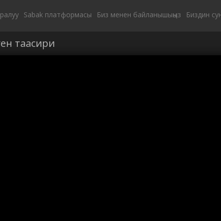
уралуу
Sabak платформасы
Биз менен байланышыңыз
Биздин су
ен таасири