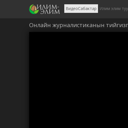
ВидеоСабактар
Илим элим ту
Онлайн журналистиканын тийгизг