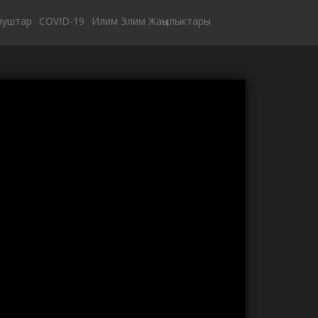
нуштар
COVID-19
Илим Элим Жаңылыктары