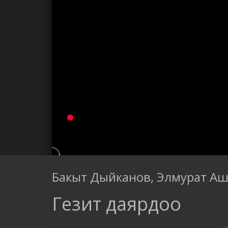
Бакыт Дыйканов, Элмурат Аш
Гезит даярдоо