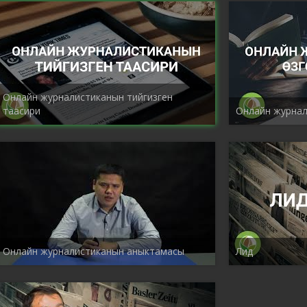
Онлайн журналистиканын тийгизген
таасири
Онлайн журнал
Онлайн журналистиканын аныктамасы
Лид