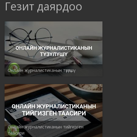
Гезит даярдоо
Онлайн журналистиканын түзүлүшү
Онлайн журналистиканын тийгизген
таасири