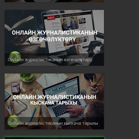
Онлайн журналистиканын ѳзгѳчѳлүктѳрү
Онлайн журналистиканын кыскача тарыхы