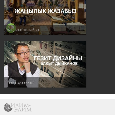
Жаңылык жазабыз
Гезит дизайны