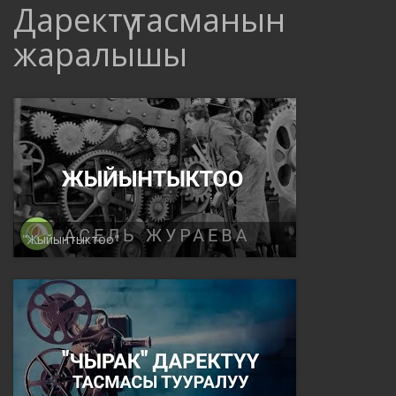
Даректүү тасманын
жаралышы
"Жыйынтыктоо"