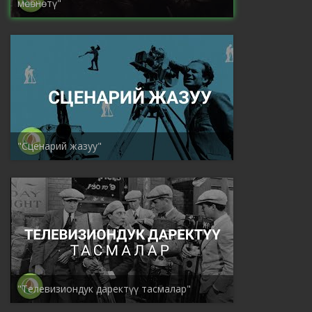
мөөнөтү"
"Сценарий жазуу"
"Телевизиондук даректүү тасмалар"