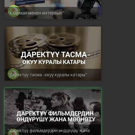
"Каарман менен интервью"
"Даректүү тасма -окуу куралы катары"
"Даректүү фильмдердин өндүрүшү жана