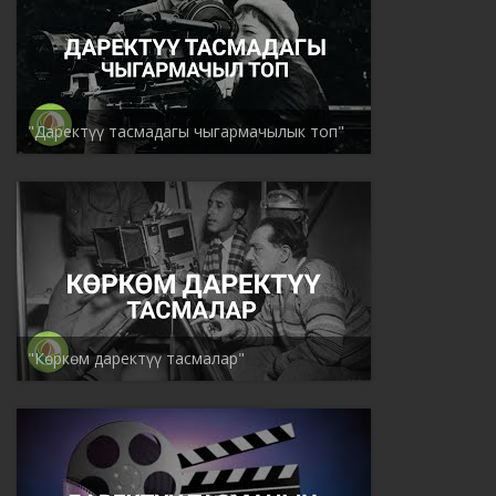
"Даректүү тасмадагы чыгармачылык топ"
"Көркөм даректүү тасмалар"