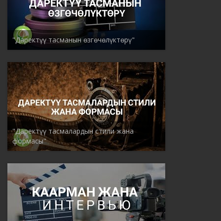
"Даректүү тасманын өзгөчөлүктөрү"
"Даректүү тасмалардын стили жана
формасы"