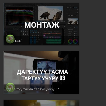
"Монтаж"
"Даректүү тасма тартуу учуру-3"