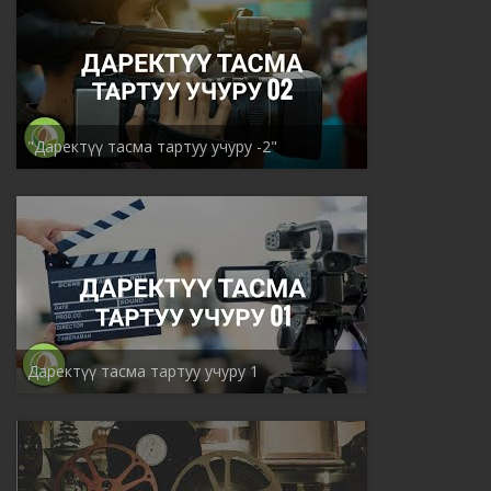
"Даректүү тасма тартуу учуру -2"
Даректүү тасма тартуу учуру 1