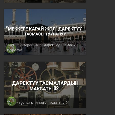
“Меккеге карай жол” даректүү тасмасы
тууралуу
"Даректүү тасмалардын максаты-2"