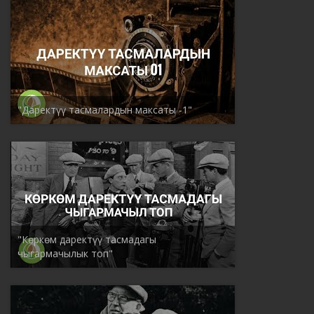
"Даректүү тасмалардын максаты -1"
"Көркөм даректүү тасмадагы
чыгармачылык топ"