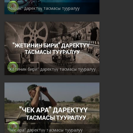
“Чырак” даректүү тасмасы тууралуу
“Жетинин бири” даректүү тасмасы тууралуу
“Чек ара” даректүү тасмасы тууралуу