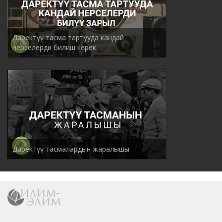
Даректүү тасма тартууда кандай
нерселерди билиш керек
Даректүү тасмалардын жаралышы