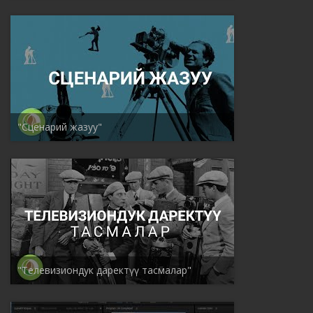
"Сценарий жазуу"
"Телевизиондук даректүү тасмалар"