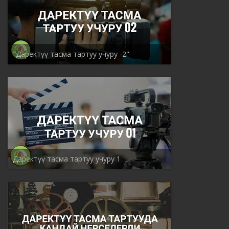
"Даректүү тасма тартуу учуру -2"
Даректүү тасма тартуу учуру 1