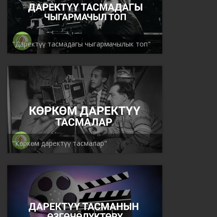
"Даректүү тасмадагы чыгармачылык топ"
"Көркөм даректүү тасмалар"