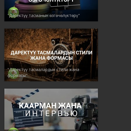
"Даректүү тасманын өзгөчөлүктөрү"
"Даректүү тасмалардын стили жана
формасы"