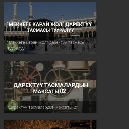
“Меккеге карай жол” даректүү тасмасы
тууралуу
"Даректүү тасмалардын максаты-2"