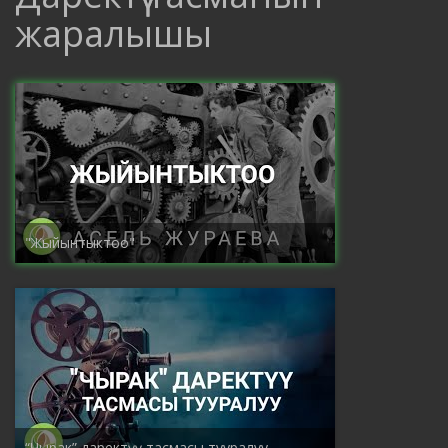
жаралышы
"Жыйынтыктоо"
“Чырак” даректүү тасмасы тууралуу