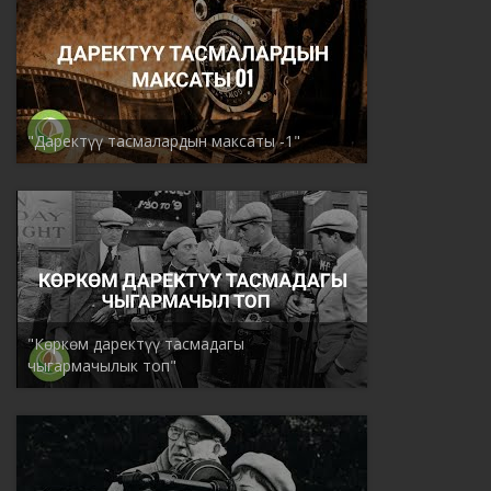
"Даректүү тасмалардын максаты -1"
"Көркөм даректүү тасмадагы
чыгармачылык топ"