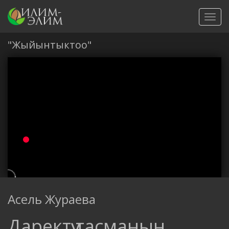
Toggl
navig
"Жыйынтыктоо"
Асель Жураева
Даректүү тасманын