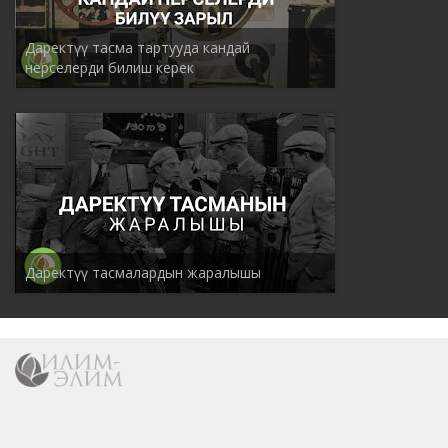
Даректүү тасма тартууда кандай
нерселерди билиш керек
Даректүү тасмалардын жаралышы