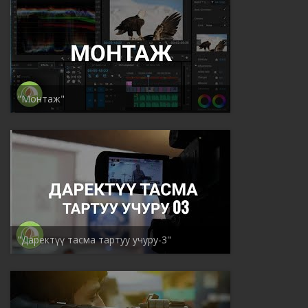
"Монтаж"
"Даректүү тасма тартуу учуру-3"