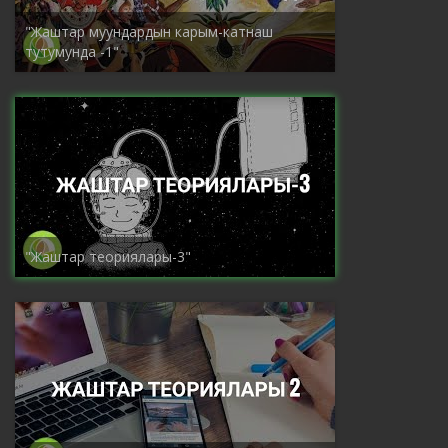
"Жаштар муундардын карым-катнаш
тутумунда -1"
"Жаштар теориялары-3"