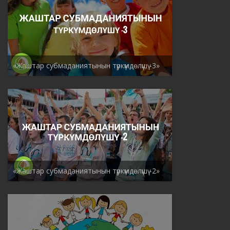
«Жаштар субмаданиятынын түркүмдөлүшү -3»
«Жаштар субмаданиятынын түркүмдөлүшү -2»