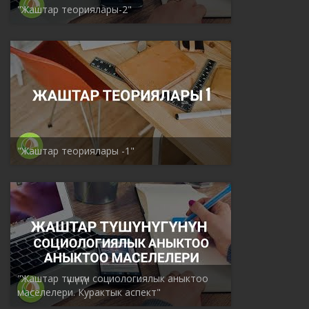
"Жаштар теориялары-2"
"Жаштар теориялары -1"
"Жаштар түшүнүгүн социологиялык аныктоо
маселелери. Курактык аспект"