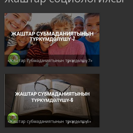
«Жаштар субмаданиятынын түркүмдөлүшү -7»
«Жаштар субмаданиятынын түркүмдөлүшү-6»