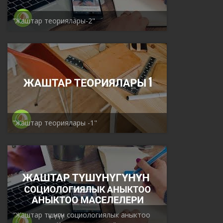
"Жаштар теориялары-2"
"Жаштар теориялары -1"
"Жаштар түшүнүгүн социологиялык аныктоо