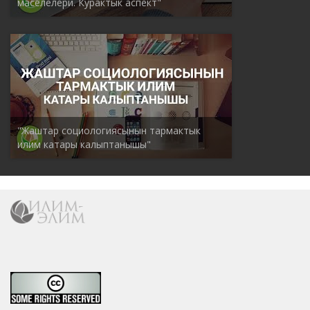
маселелери. Курактык аспект"
"Жаштар социологиясынын тармактык
илим катары калыптанышы"