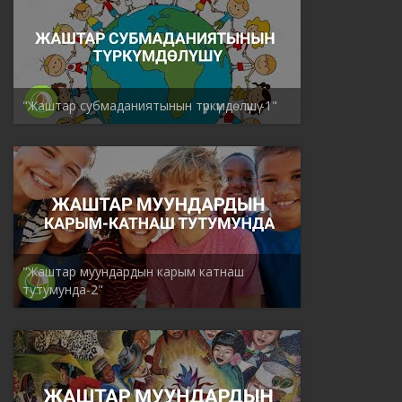
"Жаштар субмаданиятынын түркүмдөлүшү -1"
"Жаштар муундардын карым катнаш
тутумунда-2"