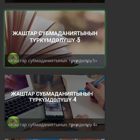
«Жаштар субмаданиятынын түркүмдөлүшү -5»
«Жаштар субмаданиятынын түркүмдөлүшү -4»