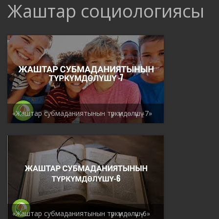
Жаштар социологиясы
«Жаштар субмаданиятынын түркүмдөлүшү -7»
«Жаштар субмаданиятынын түркүмдөлүшү-6»