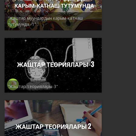
"Жаштар муундардын карым-катнаш
тутумунда -1"
"Жаштар теориялары-3"