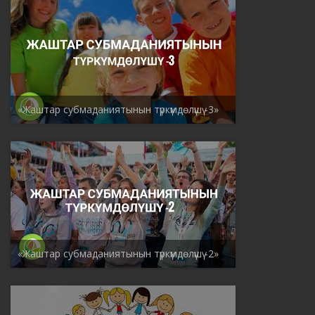
«Жаштар субмаданиятынын түркүмдөлүшү -3»
«Жаштар субмаданиятынын түркүмдөлүшү -2»